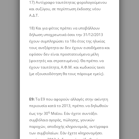
17) Αντίγραφο ταυτότητας φορολογούμενου
και συζύγου, σε περίπτωση έκδοσης νέου
Α.Δ.Τ.
18) Και για φέτος πρέπει να υποβάλλουν
δήλωση υποχρεωτικά όσοι την 31/12/2013
έχουν συμπληρώσει το 18ο έτος της ηλικίας
τους ανεξάρτητα αν δεν έχουν εισοδήματα και
εφόσον δεν είναι προστατευόμενα μέλη
(φοιτητές και στρατευμένοι). Θα πρέπει να
έχουν ταυτότητα, Α.Φ.Μ. και κωδικούς taxis
(με εξουσιοδότηση θα τους πάρουμε εμείς).
E
9:
Τα Ε9 που αφορούν αλλαγές στην ακίνητη
περιουσία κατά το 2013, πρέπει να δηλωθούν
η
έως την 30
Μαΐου. Εάν έχετε συντάξει
συμβόλαια αγοράς, πώλησης, γονικών
παροχών, αποδοχής κληρονομιάς, αντίγραφα
των συμβολαίων. Εάν έχετε κληρονομήσει