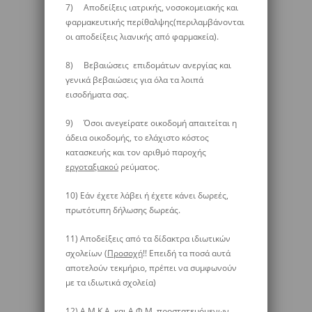
7) Αποδείξεις ιατρικής, νοσοκομειακής και
φαρμακευτικής περίθαλψης(περιλαμβάνονται
οι αποδείξεις λιανικής από φαρμακεία).
8) Βεβαιώσεις επιδομάτων ανεργίας και
γενικά βεβαιώσεις για όλα τα λοιπά
εισοδήματα σας.
9) Όσοι ανεγείρατε οικοδομή απαιτείται η
άδεια οικοδομής, το ελάχιστο κόστος
κατασκευής και τον αριθμό παροχής
εργοταξιακού
ρεύματος.
10) Εάν έχετε λάβει ή έχετε κάνει δωρεές,
πρωτότυπη δήλωσης δωρεάς.
11) Αποδείξεις από τα δίδακτρα ιδιωτικών
σχολείων (
Προσοχή
!! Επειδή τα ποσά αυτά
αποτελούν τεκμήριο, πρέπει να συμφωνούν
με τα ιδιωτικά σχολεία)
12) A.M.K.A. και Α.Φ.Μ. προστατευόμενων