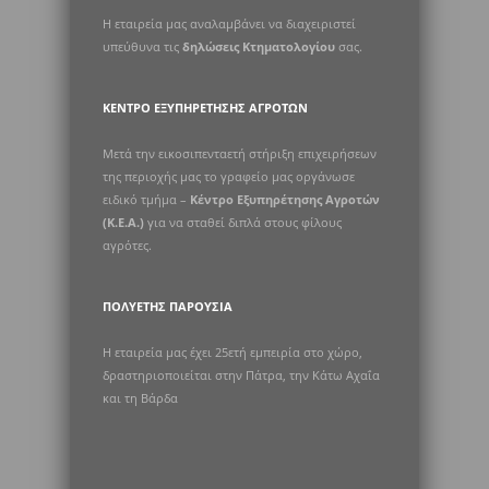
Η εταιρεία μας αναλαμβάνει να διαχειριστεί
υπεύθυνα τις
δηλώσεις Κτηματολογίου
σας.
ΚΈΝΤΡΟ ΕΞΥΠΗΡΈΤΗΣΗΣ ΑΓΡΟΤΏΝ
Μετά την εικοσιπενταετή στήριξη επιχειρήσεων
της περιοχής μας το γραφείο μας οργάνωσε
ειδικό τμήμα –
Κέντρο Εξυπηρέτησης Αγροτών
(Κ.Ε.Α.)
για να σταθεί διπλά στους φίλους
αγρότες.
ΠΟΛΥΕΤΉΣ ΠΑΡΟΥΣΊΑ
Η εταιρεία μας έχει 25ετή εμπειρία στο χώρο,
δραστηριοποιείται στην Πάτρα, την Κάτω Αχαΐα
και τη Βάρδα