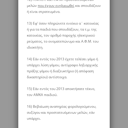
μελών
που έχουν ενηλικιωθεί
και σπουδάζουν
ή είναι στρατευμένα.
13) Εφ’ όσον πληρώνετε ενοίκιο α΄ κατοικίας
ή για τα παιδιά που σπουδάζουν, τα τ.μ. της
κατοικίας, τον αριθμό παροχής ηλεκτρικού
ρεύματος, το ονοματεπώνυμο και Α.Φ.Μ. του
ιδιοκτήτη.
14) Εάν εντός του 2013 έχετε τελέσει γάμο ή
υπάρχει λύση γάμου, αντίγραφο ληξιαρχικής
πράξης γάμου ή διαζευκτήριο (ή απόφαση
δικαστηρίου) αντίστοιχα.
15) Εάν εντός του 2013 αποκτήσατε τέκνο,
τον ΑΜΚΑ παιδιού.
16) Βεβαίωση αναπηρίας φορολογούμενου,
συζύγου και προστατευόμενων μελών, εάν
υπάρχει.