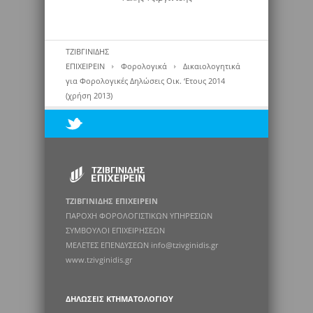
ΤΖΙΒΓΙΝΙΔΗΣ
ΕΠΙΧΕΙΡΕΙΝ
Φορολογικά
Δικαιολογητικά
για Φορολογικές Δηλώσεις Οικ. ‘Ετους 2014
(χρήση 2013)
ΤΖΙΒΓΙΝΙΔΗΣ ΕΠΙΧΕΙΡΕΙΝ
ΠΑΡΟΧΗ ΦΟΡΟΛΟΓΙΣΤΙΚΩΝ ΥΠΗΡΕΣΙΩΝ
ΣΥΜΒΟΥΛΟΙ ΕΠΙΧΕΙΡΗΣΕΩΝ
ΜΕΛΕΤΕΣ ΕΠΕΝΔΥΣΕΩΝ info@tzivginidis.gr
www.tzivginidis.gr
ΔΗΛΏΣΕΙΣ ΚΤΗΜΑΤΟΛΟΓΊΟΥ