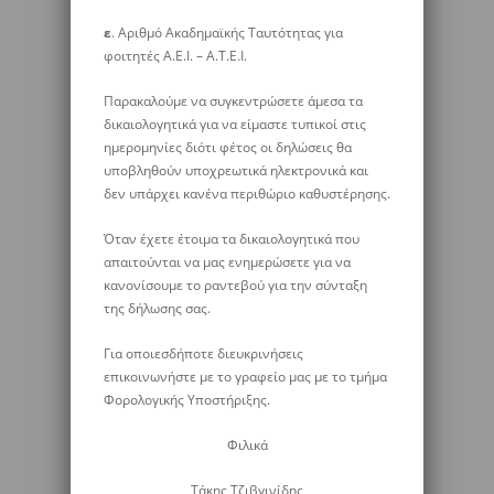
ε
. Αριθμό Ακαδημαϊκής Ταυτότητας για
φοιτητές Α.Ε.Ι. – Α.Τ.Ε.Ι.
Παρακαλούμε να συγκεντρώσετε άμεσα τα
δικαιολογητικά για να είμαστε τυπικοί στις
ημερομηνίες διότι φέτος οι δηλώσεις θα
υποβληθούν υποχρεωτικά ηλεκτρονικά και
δεν υπάρχει κανένα περιθώριο καθυστέρησης.
Όταν έχετε έτοιμα τα δικαιολογητικά που
απαιτούνται να μας ενημερώσετε για να
κανονίσουμε το ραντεβού για την σύνταξη
της δήλωσης σας.
Για οποιεσδήποτε διευκρινήσεις
επικοινωνήστε με το γραφείο μας με το τμήμα
Φορολογικής Υποστήριξης.
Φιλικά
Τάκης Τζιβγινίδης