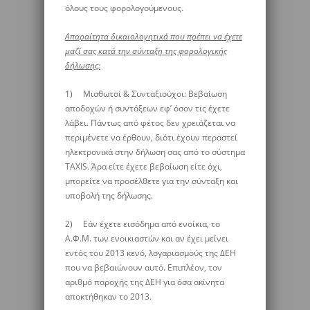
όλους τους φορολογούμενους.
Απαραίτητα δικαιολογητικά που πρέπει να έχετε
μαζί σας κατά την σύνταξη της φορολογικής
δήλωσης:
1) Μισθωτοί & Συνταξιούχοι: Βεβαίωση
αποδοχών ή συντάξεων εφ’ όσον τις έχετε
λάβει. Πάντως από φέτος δεν χρειάζεται να
περιμένετε να έρθουν, διότι έχουν περαστεί
ηλεκτρονικά στην δήλωση σας από το σύστημα
TAXIS. Άρα είτε έχετε βεβαίωση είτε όχι,
μπορείτε να προσέλθετε για την σύνταξη και
υποβολή της δήλωσης.
2) Εάν έχετε εισόδημα από ενοίκια, το
Α.Φ.Μ. των ενοικιαστών και αν έχει μείνει
εντός του 2013 κενό, λογαριασμούς της ΔΕΗ
που να βεβαιώνουν αυτό. Επιπλέον, τον
αριθμό παροχής της ΔΕΗ για όσα ακίνητα
αποκτήθηκαν το 2013.