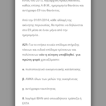
εντός του 2013, ληξιαρχική πράξη θανάτου,
καθώς επίσης Α.Φ.Μ., ημερομηνία θανάτου και
αντίγραφο Ε9 του θανόντος.
Από την 01/01/2014, κάθε αλλαγή της
ακίνητης περιουσίας, θα πρέπει να δηλώνεται
στο Ε9 μέσα σε έναν μήνα από την
ημερομηνία .
Α21:
Για το ετήσιο ενιαίο επίδομα στήριξης
τέκνων και ειδικό επίδομα τρίτεκνων και
πολύτεκνων
εάν η αίτηση υποβληθεί για
πρώτη φορά
χρειαζόμαστε:
α
. πιστοποιητικό οικογενειακής κατάστασης
β
. ΑΜΚΑ όλων των μελών της οικογένειας
γ
. αντίγραφα ταυτότητας
δ
. λογ/σμό ΙΒΑΝ από οποιαδήποτε τράπεζα ή
ΕΛΤΑ