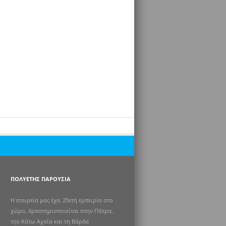
ΠΟΛΥΕΤΉΣ ΠΑΡΟΥΣΊΑ
Η εταιρεία μας έχει 25ετή εμπειρία στο
χώρο, δραστηριοποιείται στην Πάτρα,
την Κάτω Αχαΐα και τη Βάρδα