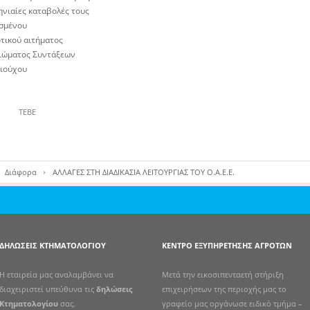
ηνιαίες καταβολές τους
σμένου
τικού αιτήματος
ειώματος Συντάξεων
ιούχου
ΤΕΒΕ
Διάφορα
ΑΛΛΑΓΕΣ ΣΤΗ ΔΙΑΔΙΚΑΣΙΑ ΛΕΙΤΟΥΡΓΙΑΣ ΤΟΥ Ο.Α.Ε.Ε.
ΔΗΛΏΣΕΙΣ ΚΤΗΜΑΤΟΛΟΓΊΟΥ
ΚΈΝΤΡΟ ΕΞΥΠΗΡΈΤΗΣΗΣ ΑΓΡΟΤΏΝ
Η εταιρεία μας αναλαμβάνει να
Μετά την εικοσιπενταετή στήριξη
διαχειριστεί υπεύθυνα τις
δηλώσεις
επιχειρήσεων της περιοχής μας το
Κτηματολογίου
σας.
γραφείο μας οργάνωσε ειδικό τμήμα –