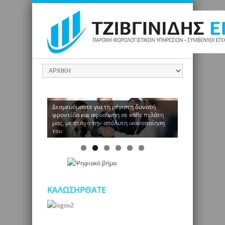
Δεσμευόμαστε για τη μέγιστη δυνατή
φροντίδα και αφοσίωση σε κάθε πελάτη
μας, με στόχο την απόλυτη ικανοποίηση
του
ΚΑΛΩΣΗΡΘΑΤΕ