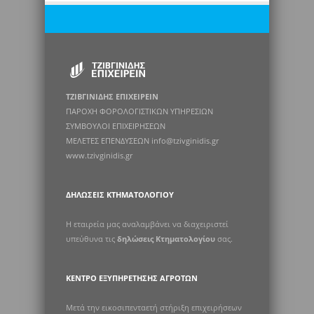
ΤΖΙΒΓΙΝΙΔΗΣ ΕΠΙΧΕΙΡΕΙΝ
ΠΑΡΟΧΗ ΦΟΡΟΛΟΓΙΣΤΙΚΩΝ ΥΠΗΡΕΣΙΩΝ
ΣΥΜΒΟΥΛΟΙ ΕΠΙΧΕΙΡΗΣΕΩΝ
ΜΕΛΕΤΕΣ ΕΠΕΝΔΥΣΕΩΝ info@tzivginidis.gr
www.tzivginidis.gr
ΔΗΛΏΣΕΙΣ ΚΤΗΜΑΤΟΛΟΓΊΟΥ
Η εταιρεία μας αναλαμβάνει να διαχειριστεί
υπεύθυνα τις
δηλώσεις Κτηματολογίου
σας.
ΚΈΝΤΡΟ ΕΞΥΠΗΡΈΤΗΣΗΣ ΑΓΡΟΤΏΝ
Μετά την εικοσιπενταετή στήριξη επιχειρήσεων