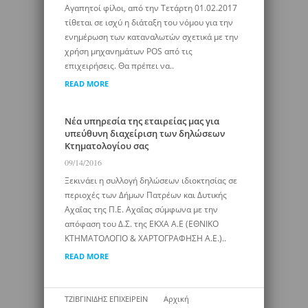
Αγαπητοί φίλοι, από την Τετάρτη 01.02.2017
τίθεται σε ισχύ η διάταξη του νόμου για την
ενημέρωση των καταναλωτών σχετικά με την
χρήση μηχανημάτων POS από τις
επιχειρήσεις. Θα πρέπει να..
READ MORE
Νέα υπηρεσία της εταιρείας μας για
υπεύθυνη διαχείριση των δηλώσεων
Κτηματολογίου σας
09/14/2016
Ξεκινάει η συλλογή δηλώσεων ιδιοκτησίας σε
περιοχές των Δήμων Πατρέων και Δυτικής
Αχαΐας της Π.Ε. Αχαΐας σύμφωνα με την
απόφαση του Δ.Σ. της ΕΚΧΑ Α.Ε (ΕΘΝΙΚΟ
ΚΤΗΜΑΤΟΛΟΓΙΟ & ΧΑΡΤΟΓΡΑΦΗΣΗ Α.Ε.)..
READ MORE
ΤΖΙΒΓΙΝΙΔΗΣ ΕΠΙΧΕΙΡΕΙΝ
Αρχική