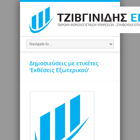
Δημοσιεύσεις με ετικέτες
'Εκθέσεις Εξωτερικού'