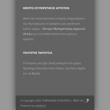
ΚΈΝΤΡΟ ΕΞΥΠΗΡΈΤΗΣΗΣ ΑΓΡΟΤΏΝ
Μετά την εικοσιπενταετή στήριξη επιχειρήσεων
της περιοχής μας το γραφείο μας οργάνωσε
ειδικό τμήμα –
Κέντρο Εξυπηρέτησης Αγροτών
(Κ.Ε.Α.)
για να σταθεί διπλά στους φίλους
αγρότες.
ΠΟΛΥΕΤΉΣ ΠΑΡΟΥΣΊΑ
Η εταιρεία μας έχει 25ετή εμπειρία στο χώρο,
δραστηριοποιείται στην Πάτρα, την Κάτω Αχαΐα
και τη Βάρδα
© Copyright 2026 ΤΖΙΒΓΙΝΙΔΗΣ ΕΠΙΧΕΙΡΕΙΝ | WEST SA |
Powered by
soft4real