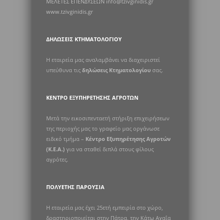
ΜΕΛΕΤΕΣ ΕΠΕΝΔΥΣΕΩΝ info@tzivginidis.gr
www.tzivginidis.gr
ΔΗΛΏΣΕΙΣ ΚΤΗΜΑΤΟΛΟΓΊΟΥ
Η εταιρεία μας αναλαμβάνει να διαχειριστεί
υπεύθυνα τις
δηλώσεις Κτηματολογίου
σας.
ΚΈΝΤΡΟ ΕΞΥΠΗΡΈΤΗΣΗΣ ΑΓΡΟΤΏΝ
Μετά την εικοσιπενταετή στήριξη επιχειρήσεων
της περιοχής μας το γραφείο μας οργάνωσε
ειδικό τμήμα –
Κέντρο Εξυπηρέτησης Αγροτών
(Κ.Ε.Α.)
για να σταθεί διπλά στους φίλους
αγρότες.
ΠΟΛΥΕΤΉΣ ΠΑΡΟΥΣΊΑ
Η εταιρεία μας έχει 25ετή εμπειρία στο χώρο,
δραστηριοποιείται στην Πάτρα, την Κάτω Αχαΐα